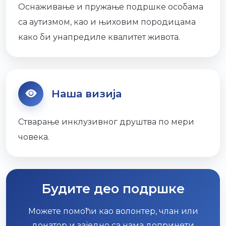
Оснаживање и пружање подршке особама
са аутизмом, као и њиховим породицама
како би унапредиле квалитет живота.
Наша визија
Стварање инклузивног друштва по мери
човека.
Будите део подршке
Можете помоћи као волонтер, члан или
донатор и заједно са нама допринети