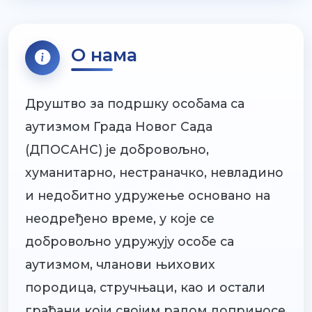
О нама
Друштво за подршку особама са
аутизмом Града Новог Сада
(ДПОСАНС) је добровољно,
хуманитарно, нестраначко, невладино
и недобитно удружење основано на
неодређено време, у које се
добровољно удружују особе са
аутизмом, чланови њихових
породица, стручњаци, као и остали
грађани који својим радом доприносе