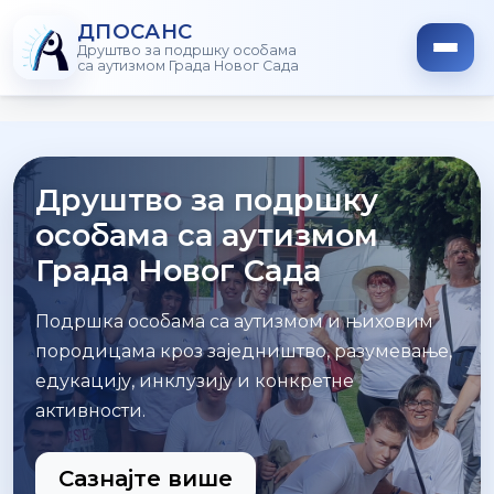
ДПОСАНС
Друштво за подршку особама
са аутизмом Града Новог Сада
Друштво за подршку
особама са аутизмом
Града Новог Сада
Подршка особама са аутизмом и њиховим
породицама кроз заједништво, разумевање,
едукацију, инклузију и конкретне
активности.
Сазнајте више