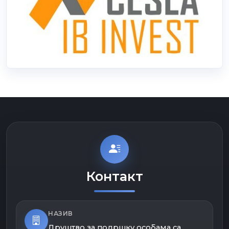
Контакт
НАЗИВ
Друштво за подршку особама са