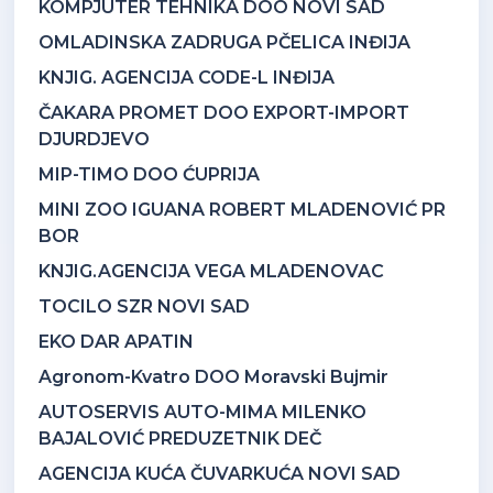
KOMPJUTER TEHNIKA DOO NOVI SAD
OMLADINSKA ZADRUGA PČELICA INĐIJA
KNJIG. AGENCIJA CODE-L INĐIJA
ČAKARA PROMET DOO EXPORT-IMPORT
DJURDJEVO
MIP-TIMO DOO ĆUPRIJA
MINI ZOO IGUANA ROBERT MLADENOVIĆ PR
BOR
KNJIG.AGENCIJA VEGA MLADENOVAC
TOCILO SZR NOVI SAD
EKO DAR APATIN
Agronom-Kvatro DOO Moravski Bujmir
AUTOSERVIS AUTO-MIMA MILENKO
BAJALOVIĆ PREDUZETNIK DEČ
AGENCIJA KUĆA ČUVARKUĆA NOVI SAD