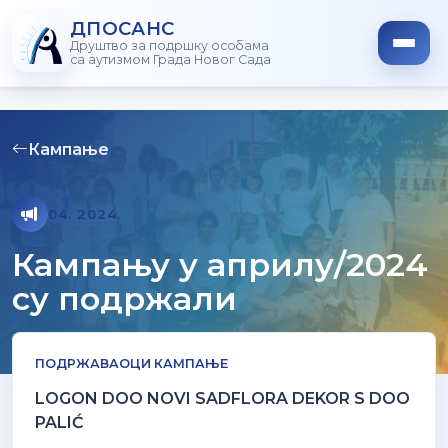
ДПОСАНС
Друштво за подршку особама
са аутизмом Града Новог Сада
Кампање
04. 2024.
Кампању у априлу/2024
су подржали
ПОДРЖАВАОЦИ КАМПАЊЕ
LOGON DOO NOVI SADFLORA DEKOR S DOO
PALIĆ