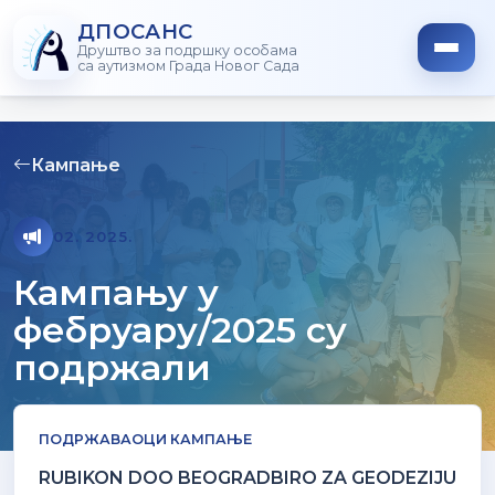
ДПОСАНС
Друштво за подршку особама
са аутизмом Града Новог Сада
Кампање
02. 2025.
Кампању у
фебруару/2025 су
подржали
ПОДРЖАВАОЦИ КАМПАЊЕ
RUBIKON DOO BEOGRADBIRO ZA GEODEZIJU